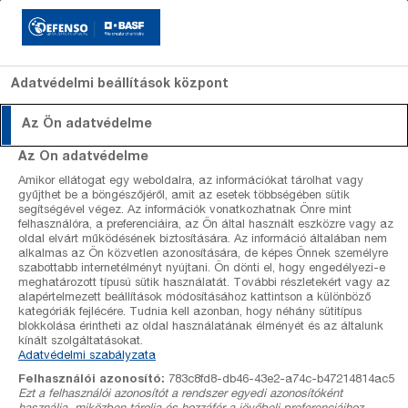
Adatvédelmi beállítások központ
Az Ön adatvédelme
Szakcikkek
Szakcikkek
Szőlő
Revyona
Szőlő
Szakértők
Dagonis
Alma
Kiadván
Az Ön adatvédelme
lombfalfelület
lombfalfelület
Amikor ellátogat egy weboldalra, az információkat tárolhat vagy
Előrejelzések
Gombaölő
Gombaölő
kalkulátor
kalkulátor
gyűjthet be a böngészőjéről, amit az esetek többségében sütik
szerek
szerek
segítségével végez. Az információk vonatkozhatnak Önre mint
Szőlő állomás adatok
felhasználóra, a preferenciáira, az Ön által használt eszközre vagy az
Gyomirtó
Gyomirtó
oldal elvárt működésének biztosítására. Az információ általában nem
szerek
szerek
alkalmas az Ön közvetlen azonosítására, de képes Önnek személyre
Kalkulátorok
Rovarölő
Növekedést
szabottabb internetélményt nyújtani. Ön dönti el, hogy engedélyezi-e
meghatározott típusú sütik használatát. További részletekért vagy az
szerek
szabályozó
alapértelmezett beállítások módosításához kattintson a különböző
szerek
Termékek
kategóriák fejlécére. Tudnia kell azonban, hogy néhány sütitípus
blokkolása érintheti az oldal használatának élményét és az általunk
kínált szolgáltatásokat.
Rólunk
Adatvédelmi szabályzata
Szakértőink
Felhasználói azonosító:
783c8fd8-db46-43e2-a74c-b47214814ac5
Ezt a felhasználói azonosítót a rendszer egyedi azonosítóként