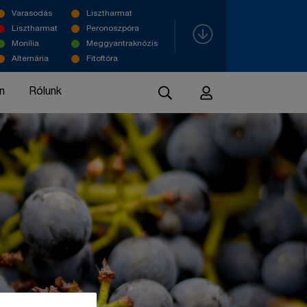
Varasodás
Lisztharmat
Lisztharmat
Peronoszpóra
Monília
Meggyantraknózis
Alternária
Fitoftóra
n
Rólunk
Kiadványok