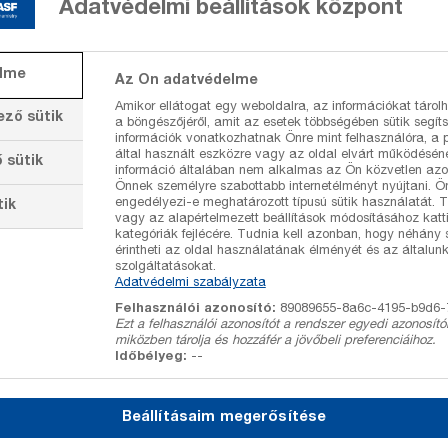
Adatvédelmi beállítások központ
elme
Az Ön adatvédelme
ok
Amikor ellátogat egy weboldalra, az információkat tárol
ező sütik
a böngészőjéről, amit az esetek többségében sütik segít
információk vonatkozhatnak Önre mint felhasználóra, a p
által használt eszközre vagy az oldal elvárt működéséne
ek
Rovarölő szerek
Növekedést szabályozó 
 sütik
információ általában nem alkalmas az Ön közvetlen azo
Önnek személyre szabottabb internetélményt nyújtani. Ön
engedélyezi-e meghatározott típusú sütik használatát. T
tik
vagy az alapértelmezett beállítások módosításához katt
kategóriák fejlécére. Tudnia kell azonban, hogy néhány s
goldások
Rovarölő szerek
érintheti az oldal használatának élményét és az általunk
szolgáltatásokat.
Adatvédelmi szabályzata
Felhasználói azonosító:
89089655-8a6c-4195-b9d6-
Ezt a felhasználói azonosítót a rendszer egyedi azonosító
ek
miközben tárolja és hozzáfér a jövőbeli preferenciáihoz.
Időbélyeg:
--
Beállításaim megerősítése