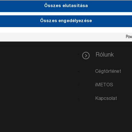
Összes elutasítása
Összes engedélyezése
Rólunk
Cégtörténet
iMETOS
Kapcsolat