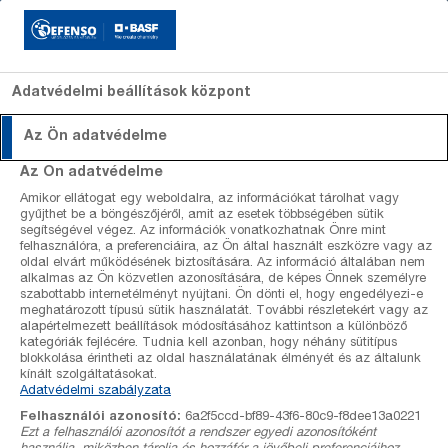
Adatvédelmi beállítások központ
Az Ön adatvédelme
Szakcikkek
Szakcikkek
Szőlő
Revyona
Szőlő
Szakértők
Dagonis
Alma
Kiadván
Az Ön adatvédelme
lombfalfelület
lombfalfelület
Amikor ellátogat egy weboldalra, az információkat tárolhat vagy
Előrejelzések
Gombaölő
Gombaölő
kalkulátor
kalkulátor
gyűjthet be a böngészőjéről, amit az esetek többségében sütik
szerek
szerek
segítségével végez. Az információk vonatkozhatnak Önre mint
Szőlő állomás adatok
felhasználóra, a preferenciáira, az Ön által használt eszközre vagy az
Gyomirtó
Gyomirtó
oldal elvárt működésének biztosítására. Az információ általában nem
szerek
szerek
alkalmas az Ön közvetlen azonosítására, de képes Önnek személyre
Kalkulátorok
Rovarölő
Növekedést
szabottabb internetélményt nyújtani. Ön dönti el, hogy engedélyezi-e
meghatározott típusú sütik használatát. További részletekért vagy az
szerek
szabályozó
alapértelmezett beállítások módosításához kattintson a különböző
szerek
Termékek
kategóriák fejlécére. Tudnia kell azonban, hogy néhány sütitípus
blokkolása érintheti az oldal használatának élményét és az általunk
kínált szolgáltatásokat.
Rólunk
Adatvédelmi szabályzata
Szakértőink
Felhasználói azonosító:
6a2f5ccd-bf89-43f6-80c9-f8dee13a0221
Ezt a felhasználói azonosítót a rendszer egyedi azonosítóként