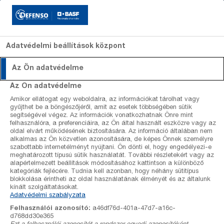
Adatvédelmi beállítások központ
Az Ön adatvédelme
Szakcikkek
Szakcikkek
Szőlő
Revyona
Szőlő
Szakértők
Dagonis
Alma
Kiadván
Az Ön adatvédelme
lombfalfelület
lombfalfelület
Amikor ellátogat egy weboldalra, az információkat tárolhat vagy
Előrejelzések
Gombaölő
Gombaölő
kalkulátor
kalkulátor
gyűjthet be a böngészőjéről, amit az esetek többségében sütik
szerek
szerek
segítségével végez. Az információk vonatkozhatnak Önre mint
Szőlő állomás adatok
felhasználóra, a preferenciáira, az Ön által használt eszközre vagy az
Gyomirtó
Gyomirtó
oldal elvárt működésének biztosítására. Az információ általában nem
szerek
szerek
alkalmas az Ön közvetlen azonosítására, de képes Önnek személyre
Kalkulátorok
Rovarölő
Növekedést
szabottabb internetélményt nyújtani. Ön dönti el, hogy engedélyezi-e
meghatározott típusú sütik használatát. További részletekért vagy az
szerek
szabályozó
alapértelmezett beállítások módosításához kattintson a különböző
szerek
Termékek
kategóriák fejlécére. Tudnia kell azonban, hogy néhány sütitípus
blokkolása érintheti az oldal használatának élményét és az általunk
kínált szolgáltatásokat.
Rólunk
Adatvédelmi szabályzata
Szakértőink
Felhasználói azonosító:
a46df76d-401a-47d7-a16c-
d768dd30e365