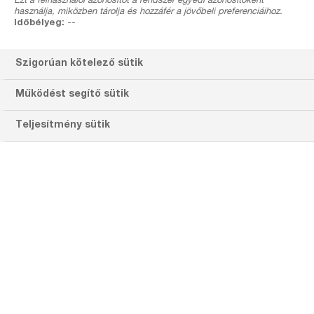
Ezt a felhasználói azonosítót a rendszer egyedi azonosítóként
használja, miközben tárolja és hozzáfér a jövőbeli preferenciáihoz.
Időbélyeg:
--
Defenso
Szőlő
Szakertőink
Kéki Tamás
Szigorúan kötelező sütik
Kéki Tamás
Működést segítő sütik
Regionális értékesítési szaktanácsadó, alma
Teljesítmény sütik
és gyümölcs kultúrák