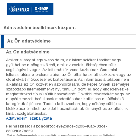
Adatvédelmi beállítások központ
Az Ön adatvédelme
Szakcikkek
Szakcikkek
Szőlő
Revyona
Szőlő
Szakértők
Dagonis
Alma
Kiadván
Az Ön adatvédelme
Defenso
Termékek
REGALIS® PLUS
lombfalfelület
lombfalfelület
Amikor ellátogat egy weboldalra, az információkat tárolhat vagy
Előrejelzések
Gombaölő
Gombaölő
kalkulátor
kalkulátor
gyűjthet be a böngészőjéről, amit az esetek többségében sütik
szerek
szerek
segítségével végez. Az információk vonatkozhatnak Önre mint
Szőlő állomás adatok
felhasználóra, a preferenciáira, az Ön által használt eszközre vagy az
Gyomirtó
Gyomirtó
oldal elvárt működésének biztosítására. Az információ általában nem
REGALIS®
szerek
szerek
alkalmas az Ön közvetlen azonosítására, de képes Önnek személyre
Kalkulátorok
Rovarölő
Növekedést
szabottabb internetélményt nyújtani. Ön dönti el, hogy engedélyezi-e
meghatározott típusú sütik használatát. További részletekért vagy az
PLUS
szerek
szabályozó
alapértelmezett beállítások módosításához kattintson a különböző
szerek
Termékek
kategóriák fejlécére. Tudnia kell azonban, hogy néhány sütitípus
blokkolása érintheti az oldal használatának élményét és az általunk
kínált szolgáltatásokat.
Rólunk
Adatvédelmi szabályzata
Szisztemikus hatású.
Felhasználói azonosító:
e9e2bace-d283-46ab-8dce-
Levélen keresztül
8809d0a7a859