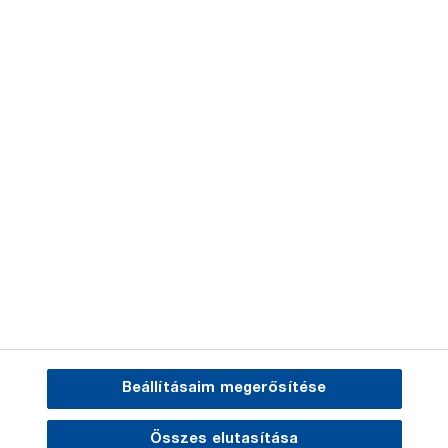
iMETOS
Kapcsolat
Jogi nyilatkozat
Adatvédelem
BASF.com
Beállításaim megerősítése
E-Business
Összes elutasítása