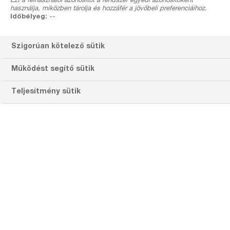
Ezt a felhasználói azonosítót a rendszer egyedi azonosítóként
felszívódva a
használja, miközben tárolja és hozzáfér a jövőbeli preferenciáihoz.
Időbélyeg:
--
tenyészőcsúcsokba
áramlik és az új
Szigorúan kötelező sütik
hajtások ízközeit
Működést segítő sütik
rövidíti
Teljesítmény sütik
Letölthető
dokumentumok
Előnyök
30-35%-kal csökkenti az alma hajtáshosszát
Több fény jut a korona belsejébe