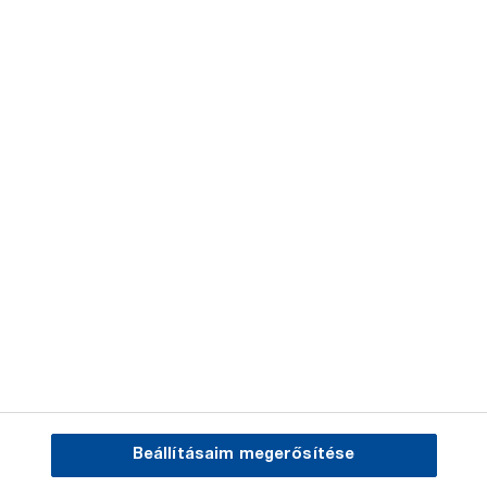
iMETOS
Kapcsolat
Jogi nyilatkozat
Adatvédelem
BASF.com
Beállításaim megerősítése
E-Business