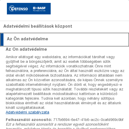
Adatvédelmi beállítások központ
Az Ön adatvédelme
Szakcikkek
Szakcikkek
Szőlő
Revyona
Szőlő
Szakértők
Dagonis
Alma
Kiadván
Az Ön adatvédelme
lombfalfelület
lombfalfelület
Amikor ellátogat egy weboldalra, az információkat tárolhat vagy
Előrejelzések
Gombaölő
Gombaölő
kalkulátor
kalkulátor
gyűjthet be a böngészőjéről, amit az esetek többségében sütik
szerek
szerek
segítségével végez. Az információk vonatkozhatnak Önre mint
Szőlő állomás adatok
felhasználóra, a preferenciáira, az Ön által használt eszközre vagy az
Gyomirtó
Gyomirtó
oldal elvárt működésének biztosítására. Az információ általában nem
szerek
szerek
alkalmas az Ön közvetlen azonosítására, de képes Önnek személyre
Kalkulátorok
Rovarölő
Növekedést
szabottabb internetélményt nyújtani. Ön dönti el, hogy engedélyezi-e
meghatározott típusú sütik használatát. További részletekért vagy az
szerek
szabályozó
alapértelmezett beállítások módosításához kattintson a különböző
szerek
Termékek
kategóriák fejlécére. Tudnia kell azonban, hogy néhány sütitípus
blokkolása érintheti az oldal használatának élményét és az általunk
kínált szolgáltatásokat.
Rólunk
Adatvédelmi szabályzata
Előrejelzések
Felhasználói azonosító:
717b6694-6e47-41b6-ac2c-0cafd969c9bf
Ezt a felhasználói azonosítót a rendszer egyedi azonosítóként