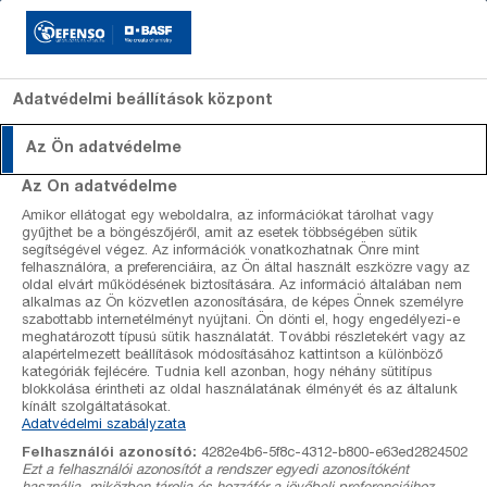
Adatvédelmi beállítások központ
Az Ön adatvédelme
Szakcikkek
Szakcikkek
Szőlő
Revyona
Szőlő
Szakértők
Dagonis
Alma
Kiadván
Az Ön adatvédelme
lombfalfelület
lombfalfelület
Amikor ellátogat egy weboldalra, az információkat tárolhat vagy
Előrejelzések
Gombaölő
Gombaölő
kalkulátor
kalkulátor
gyűjthet be a böngészőjéről, amit az esetek többségében sütik
szerek
szerek
segítségével végez. Az információk vonatkozhatnak Önre mint
Szőlő állomás adatok
felhasználóra, a preferenciáira, az Ön által használt eszközre vagy az
Gyomirtó
Gyomirtó
oldal elvárt működésének biztosítására. Az információ általában nem
szerek
szerek
alkalmas az Ön közvetlen azonosítására, de képes Önnek személyre
Kalkulátorok
Rovarölő
Növekedést
szabottabb internetélményt nyújtani. Ön dönti el, hogy engedélyezi-e
meghatározott típusú sütik használatát. További részletekért vagy az
szerek
szabályozó
alapértelmezett beállítások módosításához kattintson a különböző
szerek
Termékek
kategóriák fejlécére. Tudnia kell azonban, hogy néhány sütitípus
blokkolása érintheti az oldal használatának élményét és az általunk
kínált szolgáltatásokat.
Rólunk
Adatvédelmi szabályzata
Szakértőink
Felhasználói azonosító:
4282e4b6-5f8c-4312-b800-e63ed2824502
Ezt a felhasználói azonosítót a rendszer egyedi azonosítóként