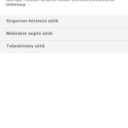
használja, miközben tárolja és hozzáfér a jövőbeli preferenciáihoz.
Időbélyeg:
--
Defenso
Szőlő
Szakertőink
Cikkek
Szigorúan kötelező sütik
Működést segítő sütik
Cikkek
Teljesítmény sütik
Szakcikkek, elemzések